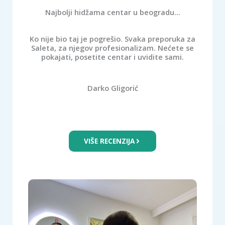
Najbolji hidžama centar u beogradu...
Ko nije bio taj je pogrešio. Svaka preporuka za
Saleta, za njegov profesionalizam. Nećete se
pokajati, posetite centar i uvidite sami.
Darko Gligorić
VIŠE RECENZIJA