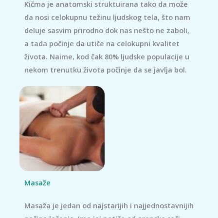
Kičma je anatomski struktuirana tako da može
da nosi celokupnu težinu ljudskog tela, što nam
deluje sasvim prirodno dok nas nešto ne zaboli,
a tada počinje da utiče na celokupni kvalitet
života. Naime, kod čak 80% ljudske populacije u
nekom trenutku života počinje da se javlja bol.
Masaže
Masaža je jedan od najstarijih i najjednostavnijih