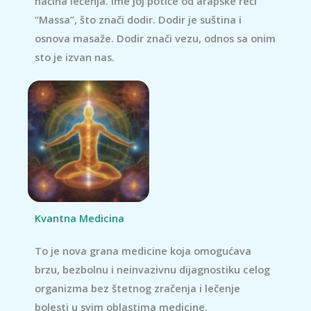
načina lečenja. Ime joj potiče od arapske reči
“Massa”, što znači dodir. Dodir je suština i
osnova masaže. Dodir znači vezu, odnos sa onim
sto je izvan nas.
Kvantna Medicina
To je nova grana medicine koja omogućava
brzu, bezbolnu i neinvazivnu dijagnostiku celog
organizma bez štetnog zračenja i lečenje
bolesti u svim oblastima medicine.