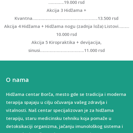
………….19.000 rsd
Akcija 3 Hidžama +
Kvantna……………………………………………….13.500 rsd
Akcija 4 Hidžama + Hidžama nogu (zadnja loža) Listovi………
10.000 rsd
Akcija 5 Kiropraktika + devijacija,
sinusi……………………………….11.000 rsd
O nama
Hidžama centar Borča, mesto gde se tradicija i moderna
terapija spajaju u cilju očuvanja vašeg zdravlja i
vitalnosti. Naš centar specijalizovan je za hidžama
terapiju, staru medicinsku tehniku koja pomaže u
detoksikaciji organizma, jačanju imunološkog sistema i