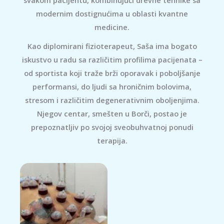
modernim dostignućima u oblasti kvantne
medicine.
Kao diplomirani fizioterapeut, Saša ima bogato
iskustvo u radu sa različitim profilima pacijenata –
od sportista koji traže brži oporavak i poboljšanje
performansi, do ljudi sa hroničnim bolovima,
stresom i različitim degenerativnim oboljenjima.
Njegov centar, smešten u Borči, postao je
prepoznatljiv po svojoj sveobuhvatnoj ponudi
terapija.