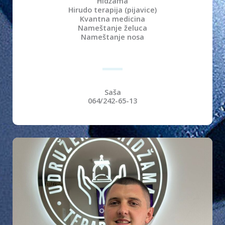
Hidžama
Hirudo terapija (pijavice)
Kvantna medicina
Nameštanje želuca
Nameštanje nosa
Saša
064/242-65-13