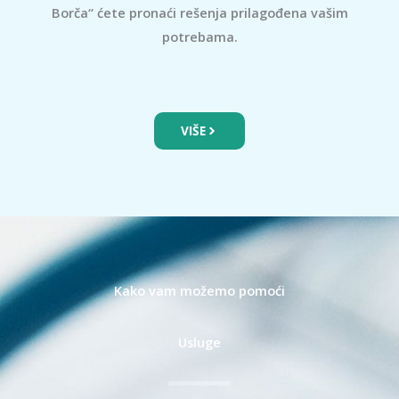
Borča“ ćete pronaći rešenja prilagođena vašim
potrebama.
VIŠE
Kako vam možemo pomoći
Usluge