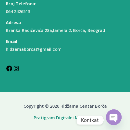
Broj Telefona:
064 2426513
Adresa
Branka Radičevića 28a,lamela 2, Borča, Beograd
Email
hidzamaborca@gmail.com
Copyright © 2026 Hidžama Centar Borča
Pratigram Digitalni Marketing
Kontkat
OPEN C