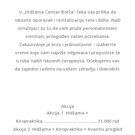
U „Hidžama Centar Borča“ čeka vas prilika da
iskusite oporavak i revitalizaciju tela i duha. Naši
stručnjaci su tu da vam pruže personalizovani
tretman, prilagođen vašim potrebama.
Zakazivanje je brzo i jednostavno – izaberite
vreme koje vam najviše odgovara i prepustite se
u ruke naših iskusnih terapeuta. Očekujemo vas
da zajedno radimo na vašem zdravlju i dobrobiti.
Akcija
Akcija 1 Hidžama +
Kiropraktika……………………………………….11.000 rsd
Akcija 2 Hidžama + Kiropraktika + Kvantni pregled