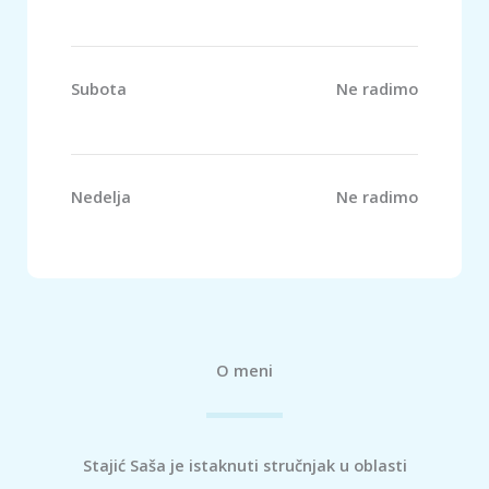
Subota
Ne radimo
Nedelja
Ne radimo
O meni
Stajić Saša je istaknuti stručnjak u oblasti