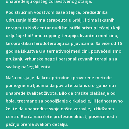
unapređenju opšteg zdravstvenog stanja.
Pod stručnim vođstvom Saše Stajića, predsednika
Udruženja hidžama terapeuta u Srbiji, i tima iskusnih
terapeuta.Naš centar nudi holistički pristup lečenju koji
uključuje hidžamu,cupping terapiju, kvantnu medicinu,
kiropraktiku i hirudoterapiju sa pijavicama. Sa više od 16
godina iskustva u alternativnoj medicini, posvećeni smo
pružanju vrhunske nege i personalizovanih terapija za
svakog našeg klijenta.
Naša misija je da kroz prirodne i proverene metode
pomognemo ljudima da povrate balans u organizmu i
unaprede kvalitet života. Bilo da tražite olakšanje od
bola, tretmane za poboljšanje cirkulacije, ili jednostavno
želite da unapredite svoje opšte zdravlje, u Hidžama
centru Borča naći ćete profesionalnost, posvećenost i
pažnju prema svakom detalju.