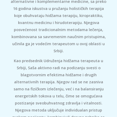
alternativne i komplementarne medicine, sa preko
16 godina iskustva u pružanju holističkih terapija
koje obuhvataju hidžama terapiju, kiropraktiku,
kvantnu medicinu i hirudoterapiju. Njegova
posvećenost tradicionalnim metodama lečenja,
kombinovana sa savremenim naučnim pristupima,
učinila ga je vodećim terapeutom u ovoj oblasti u
Srbiji.
Kao predsednik Udruženja hidžama terapeuta u
Srbiji, Saša aktivno radi na podizanju svesti o
blagotvornim efektima hidžame i drugih
alternativnih terapija. Njegov rad se ne zasniva
samo na fizičkom izlečenju, već i na balansiranju
energetskih tokova u telu, čime se omogućava
postizanje sveobuhvatnog zdravlja i vitalnosti.
Njegova metoda uključuje individualan pristup
svakom pacijentu, kombinujući drevne tehnike sa