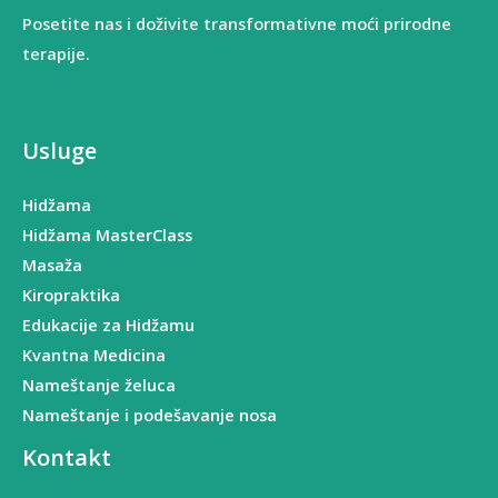
Posetite nas i doživite transformativne moći prirodne
terapije.
Usluge
Hidžama
Hidžama MasterClass
Masaža
Kiropraktika
Edukacije za Hidžamu
Kvantna Medicina
Nameštanje želuca
Nameštanje i podešavanje nosa
Kontakt
Facebook
Instagram