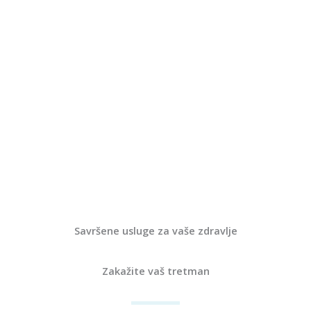
Savršene usluge za vaše zdravlje
Zakažite vaš tretman