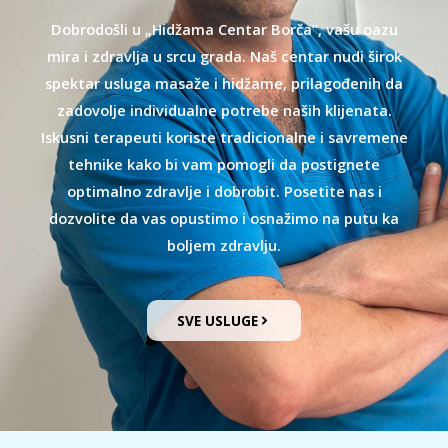
Dobrodošli u „Hidžama Centar Borča“, vašu oazu
mira i zdravlja u srcu grada. Naš centar nudi širok
spektar usluga masaže i hidžame, prilagođenih da
zadovolje individualne potrebe naših klijenata.
Iskusni terapeuti koriste tradicionalne i savremene
tehnike kako bi vam pomogli da postignete
optimalno zdravlje i dobrobit. Posetite nas i
dozvolite da vas opustimo i osnažimo na putu ka
boljem zdravlju.
SVE USLUGE