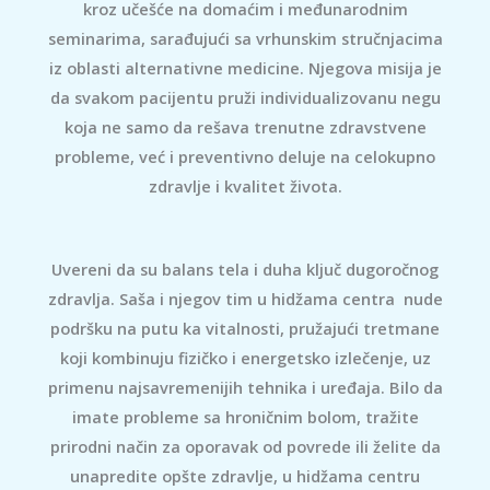
kroz učešće na domaćim i međunarodnim
seminarima, sarađujući sa vrhunskim stručnjacima
iz oblasti alternativne medicine. Njegova misija je
da svakom pacijentu pruži individualizovanu negu
koja ne samo da rešava trenutne zdravstvene
probleme, već i preventivno deluje na celokupno
zdravlje i kvalitet života.
Uvereni da su balans tela i duha ključ dugoročnog
zdravlja. Saša i njegov tim u hidžama centra nude
podršku na putu ka vitalnosti, pružajući tretmane
koji kombinuju fizičko i energetsko izlečenje, uz
primenu najsavremenijih tehnika i uređaja. Bilo da
imate probleme sa hroničnim bolom, tražite
prirodni način za oporavak od povrede ili želite da
unapredite opšte zdravlje, u hidžama centru